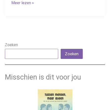
Levend
Meer lezen »
rouwen
na
een
late
diagnose
Zoeken
Zoeken
Misschien is dit voor jou