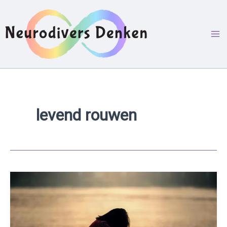
Ga
naar
de
inhoud
levend rouwen